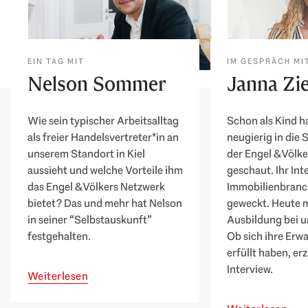
EIN TAG MIT
IM GESPRÄCH MI
Nelson Sommer
Janna Zi
Wie sein typischer Arbeitsalltag
Schon als Kind h
als freier Handelsvertreter*in an
neugierig in die
unserem Standort in Kiel
der Engel & Völk
aussieht und welche Vorteile ihm
geschaut. Ihr Int
das Engel & Völkers Netzwerk
Immobilienbranc
bietet? Das und mehr hat Nelson
geweckt. Heute m
in seiner “Selbstauskunft”
Ausbildung bei u
festgehalten.
Ob sich ihre Erw
erfüllt haben, erz
Interview.
Weiterlesen