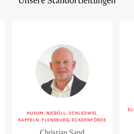
Unsere Standortleitungen
EL
HUSUM, NIEBÜLL, SCHLESWIG,
KAPPELN, FLENSBURG, ECKERNFÖRDE
Christian Sand