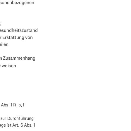
ersonenbezogenen
;
Gesundheitszustand
r Erstattung von
ilen.
 im Zusammenhang
nweisen.
s. 1 lit. b, f
.
e zur Durchführung
e ist Art. 6 Abs. 1