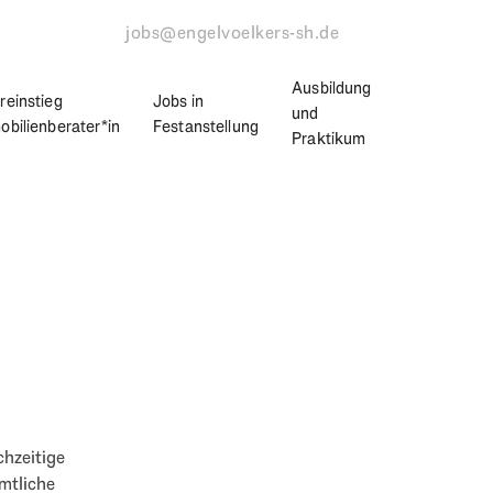
jobs@engelvoelkers-sh.de
Ausbildung
reinstieg
Jobs in
und
obilienberater*in
Festanstellung
Praktikum
chzeitige
mtliche