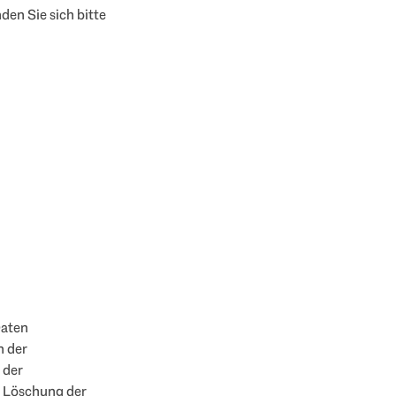
en Sie sich bitte
Daten
n der
 der
e Löschung der