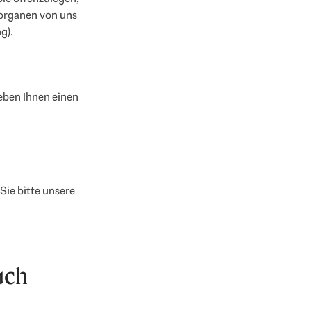
organen von uns
g).
eben Ihnen einen
ie bitte unsere
uch