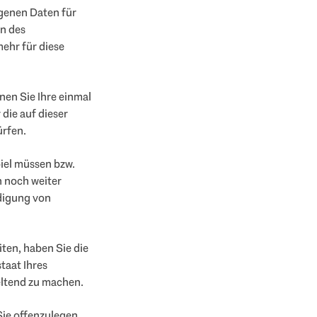
ogenen Daten für
n des
ehr für diese
en Sie Ihre einmal
 die auf dieser
ürfen.
iel müssen bzw.
n noch weiter
digung von
ten, haben Sie die
taat Ihres
eltend zu machen.
Sie offenzulegen,