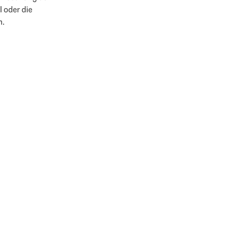
 oder die
n.