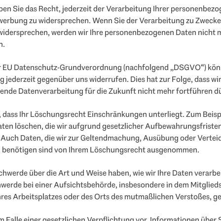
en Sie das Recht, jederzeit der Verarbeitung Ihrer personenbez
werbung zu widersprechen. Wenn Sie der Verarbeitung zu Zwecke
widersprechen, werden wir Ihre personenbezogenen Daten nicht m
n.
der EU Datenschutz-Grundverordnung (nachfolgend „DSGVO“) könn
ng jederzeit gegenüber uns widerrufen. Dies hat zur Folge, dass wir
ende Datenverarbeitung für die Zukunft nicht mehr fortführen d
, dass Ihr Löschungsrecht Einschränkungen unterliegt. Zum Beisp
aten löschen, die wir aufgrund gesetzlicher Aufbewahrungsfriste
 Auch Daten, die wir zur Geltendmachung, Ausübung oder Vertei
 benötigen sind von Ihrem Löschungsrecht ausgenommen.
hwerde über die Art und Weise haben, wie wir Ihre Daten verarbei
werde bei einer Aufsichtsbehörde, insbesondere in dem Mitglieds
hres Arbeitsplatzes oder des Orts des mutmaßlichen Verstoßes, g
m Falle einer gesetzlichen Verpflichtung vor, Informationen über 