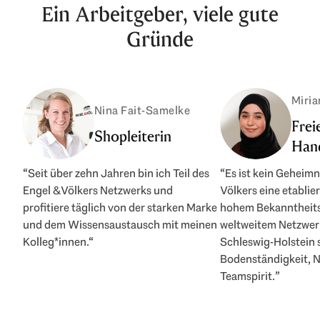
Ein Arbeitgeber, viele gute
Gründe
Miri
Nina Fait-Samelke
Frei
Shopleiterin
Hand
“Seit über zehn Jahren bin ich Teil des
“Es ist kein Geheimn
Engel & Völkers Netzwerks und
Völkers eine etablie
profitiere täglich von der starken Marke
hohem Bekanntheit
und dem Wissensaustausch mit meinen
weltweitem Netzwerk 
Kolleg*innen.“
Schleswig-Holstein 
Bodenständigkeit, 
Teamspirit.”